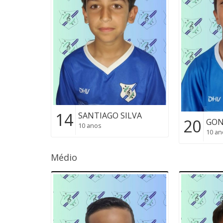
14
SANTIAGO SILVA
20
GON
10 anos
10 an
Médio