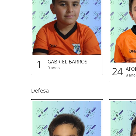
1
GABRIEL BARROS
24
9 anos
AFO
8 ano
Defesa