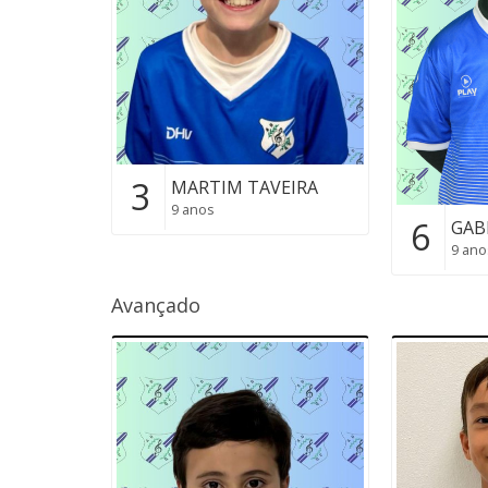
3
MARTIM TAVEIRA
9 anos
6
GAB
9 ano
Avançado