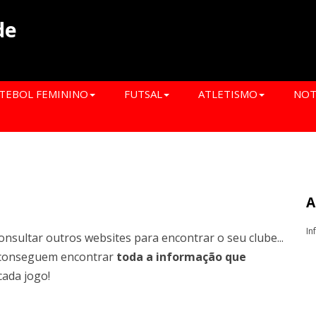
de
TEBOL FEMININO
FUTSAL
ATLETISMO
NOT
A
In
onsultar outros websites para encontrar o seu clube...
conseguem encontrar
toda a informação que
cada jogo!