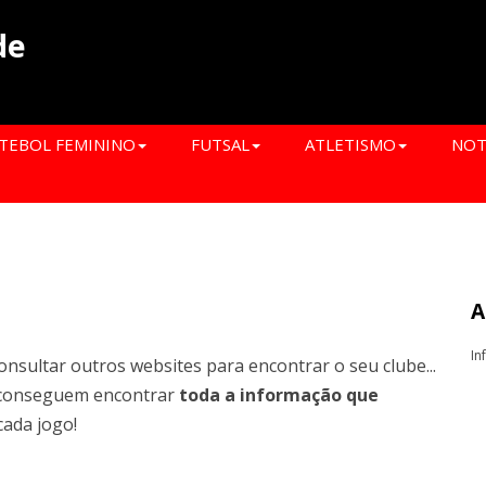
de
TEBOL FEMININO
FUTSAL
ATLETISMO
NOT
A
In
onsultar outros websites para encontrar o seu clube...
conseguem encontrar
toda a informação que
cada jogo!