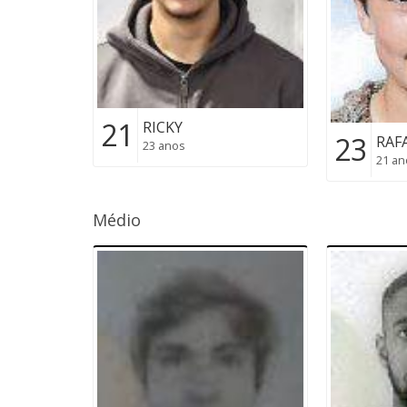
21
RICKY
23
RAF
23 anos
21 an
Médio