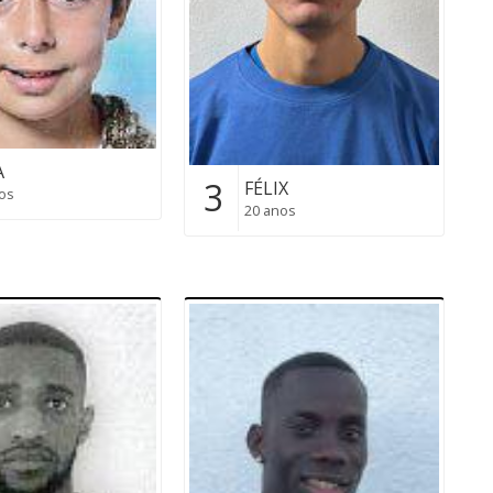
A
3
FÉLIX
os
20 anos