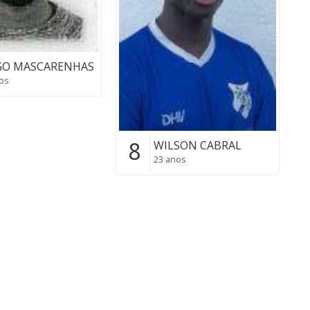
GO MASCARENHAS
os
8
WILSON CABRAL
23 anos