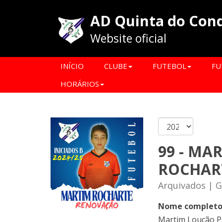
AD Quinta do Con
Website oficial
INÍCIO
CLUBE
FUTEBOL
FU
HORÁRIOS
99 - MA
ROCHAR
Arquivados | 
Nome complet
Martim Loução P