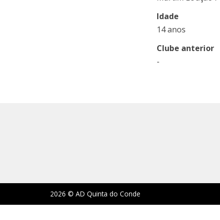
Idade
14 anos
Clube anterior
-
2026 © AD Quinta do Conde