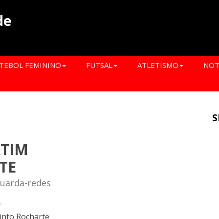
de
TEBOL FEMININO
FUTSAL
ATLETISMO
NOT
S
RTIM
TE
Guarda-redes
o
into Rocharte