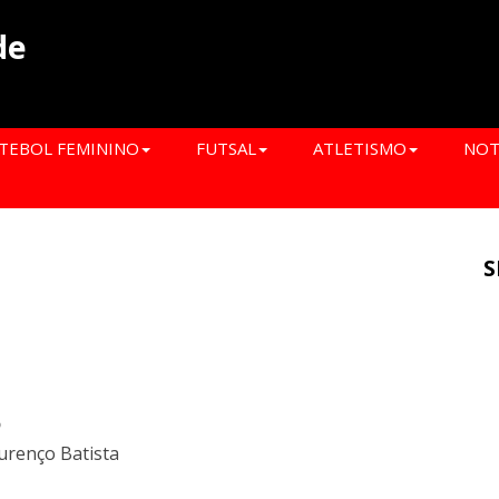
de
TEBOL FEMININO
FUTSAL
ATLETISMO
NOT
S
o
urenço Batista