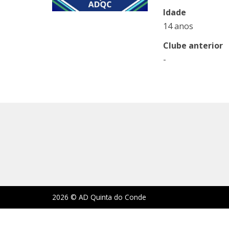
Idade
14 anos
Clube anterior
-
2026 © AD Quinta do Conde