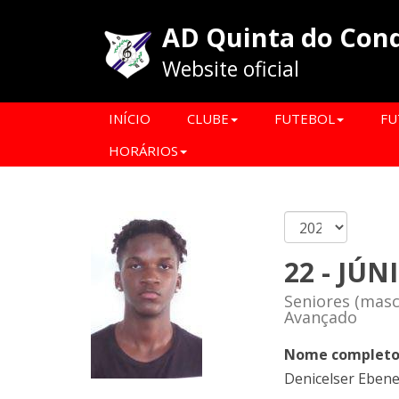
AD Quinta do Con
Website oficial
INÍCIO
CLUBE
FUTEBOL
FU
HORÁRIOS
22 - JÚN
Seniores (masc
Avançado
Nome complet
Denicelser Eben