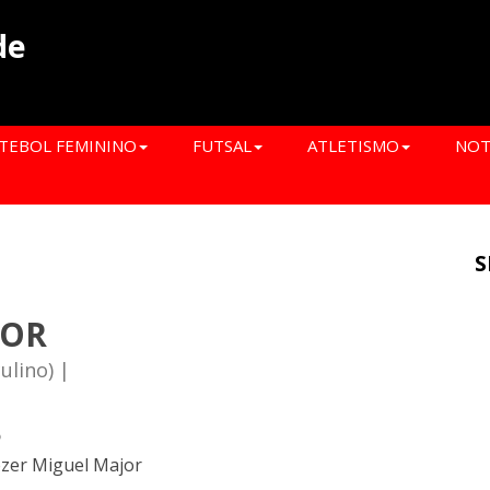
de
TEBOL FEMININO
FUTSAL
ATLETISMO
NOT
S
IOR
ulino) |
o
ezer Miguel Major