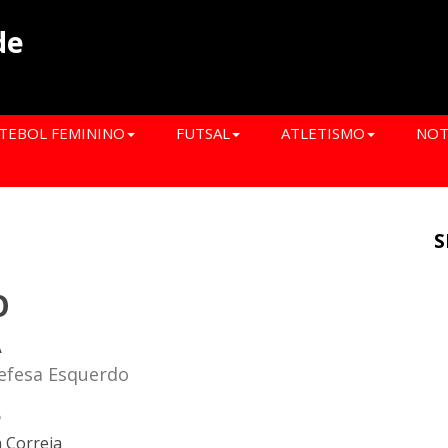
de
TEBOL FEMININO
FUTSAL
ATLETISMO
NOT
S
O
A
Defesa Esquerdo
o
 Correia