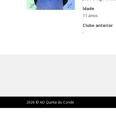
Idade
11 anos
Clube anterior
-
2026 © AD Quinta do Conde