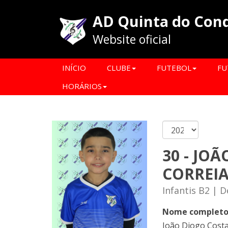
AD Quinta do Con
Website oficial
INÍCIO
CLUBE
FUTEBOL
FU
HORÁRIOS
30 - JOÃ
CORREI
Infantis B2 | 
Nome complet
João Diogo Costa