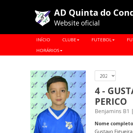
AD Quinta do Con
Website oficial
INÍCIO
CLUBE
FUTEBOL
FU
HORÁRIOS
4 - GUS
PERICO
Benjamins B1 
Nome complet
Gustavo Figueira