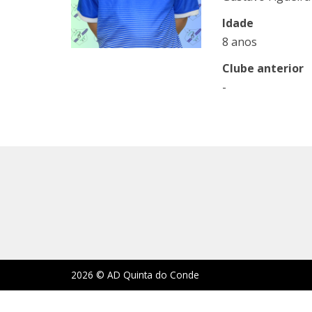
Idade
8 anos
Clube anterior
-
2026 © AD Quinta do Conde