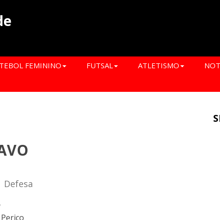
de
TEBOL FEMININO
FUTSAL
ATLETISMO
NOT
S
TAVO
| Defesa
o
 Perico