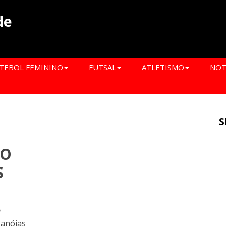
de
TEBOL FEMININO
FUTSAL
ATLETISMO
NOT
S
LO
S
o
anóias