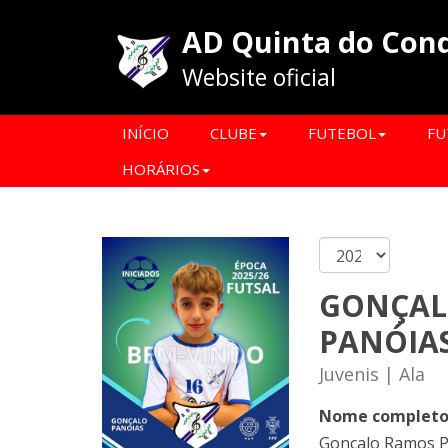
AD Quinta do Con
Website oficial
INÍCIO
CLUBE
FUTEBOL
FU
HORÁRIOS
GONÇA
PANÓIA
Juvenis | Ala
Nome complet
Gonçalo Ramos P