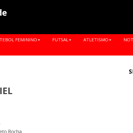
de
TEBOL FEMININO
FUTSAL
ATLETISMO
NOT
S
IEL
o
eto Rocha