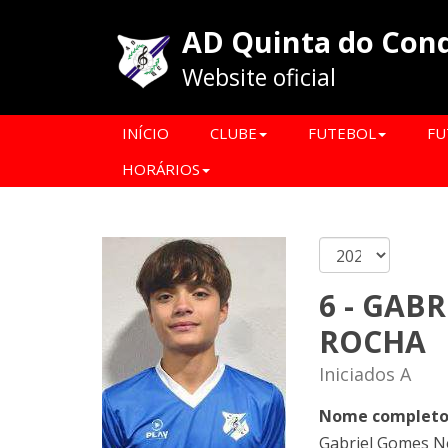
AD Quinta do Con
Website oficial
INÍCIO
CLUBE
FUTEBOL
FU
HORÁRIOS
6 - GABR
ROCHA
Iniciados A
Nome complet
Gabriel Gomes N