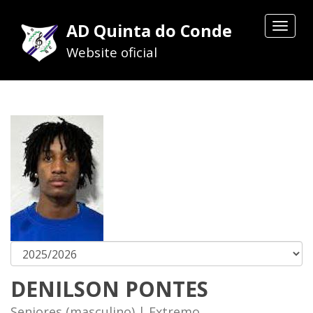
AD Quinta do Conde
Toggle
navigat
Website oficial
DENILSON PONTES
Seniores (masculino) | Extremo