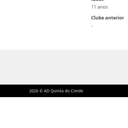
11 anos
Clube anterior
-
2026 © AD Quinta do Conde