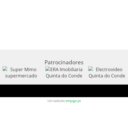
Patrocinadores
Um website
emjogo.pt