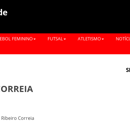
de
EBOL FEMININO
FUTSAL
ATLETISMO
NOTÍC
S
CORREIA
Ribeiro Correia