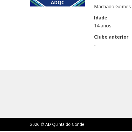
Machado Gomes
Idade
14 anos
Clube anterior
-
2026 © AD Quinta do Conde