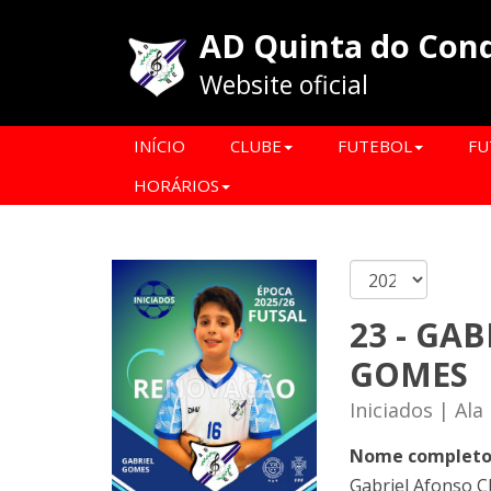
AD Quinta do Con
Website oficial
INÍCIO
CLUBE
FUTEBOL
FU
HORÁRIOS
23 - GAB
GOMES
Iniciados | Ala
Nome complet
Gabriel Afonso 