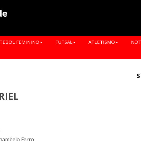
de
TEBOL FEMININO
FUTSAL
ATLETISMO
NOT
S
RIEL
o
Chambelo Ferro