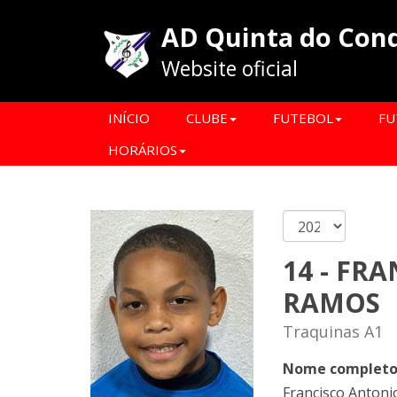
AD Quinta do Con
Website oficial
INÍCIO
CLUBE
FUTEBOL
FU
HORÁRIOS
14 - FR
RAMOS
Traquinas A1
Nome complet
Francisco Anton