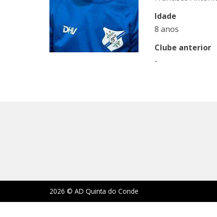
Idade
8 anos
Clube anterior
-
2026 © AD Quinta do Conde