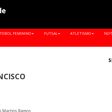
de
TEBOL FEMININO
FUTSAL
ATLETISMO
NOT
S
ANCISCO
o
io Martins Ramos