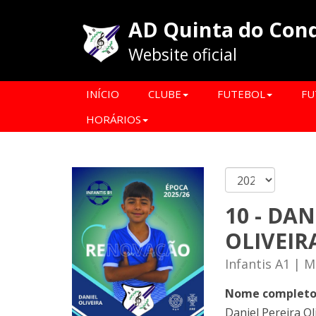
AD Quinta do Con
Website oficial
INÍCIO
CLUBE
FUTEBOL
FU
HORÁRIOS
10 - DAN
OLIVEIR
Infantis A1 | 
Nome complet
Daniel Pereira Ol