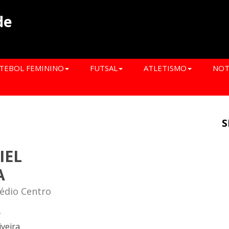
de
TEBOL FEMININO
FUTSAL
ATLETISMO
NOT
S
IEL
A
Médio Centro
o
iveira