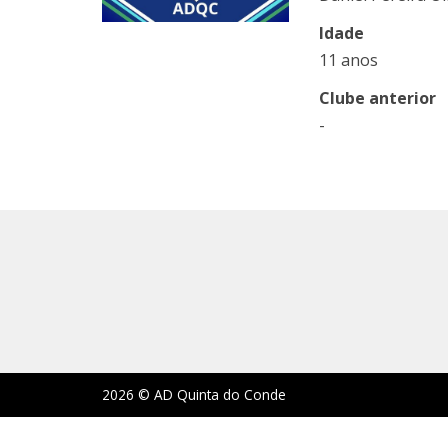
Idade
11 anos
Clube anterior
-
2026 © AD Quinta do Conde