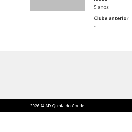
5 anos
Clube anterior
-
2026 © AD Quinta do Conde