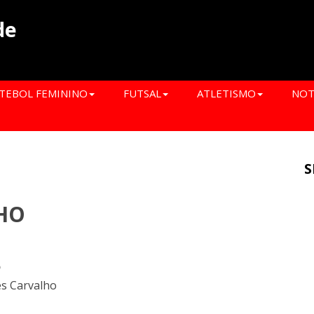
de
TEBOL FEMININO
FUTSAL
ATLETISMO
NOT
S
HO
o
s Carvalho