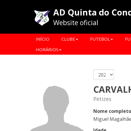
AD Quinta do Con
Website oficial
INÍCIO
CLUBE
FUTEBOL
FU
HORÁRIOS
CARVAL
Petizes
Nome complet
Miguel Magalhãe
Idade