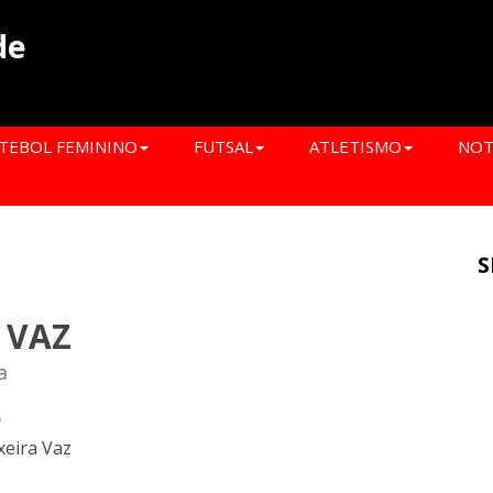
de
TEBOL FEMININO
FUTSAL
ATLETISMO
NOT
S
 VAZ
a
o
xeira Vaz