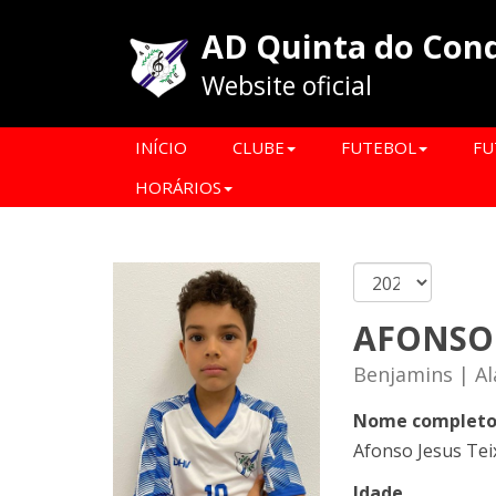
AD Quinta do Con
Website oficial
INÍCIO
CLUBE
FUTEBOL
FU
HORÁRIOS
AFONSO
Benjamins | Al
Nome complet
Afonso Jesus Tei
Idade