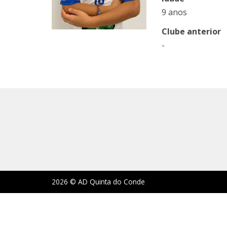
9 anos
Clube anterior
-
2026 © AD Quinta do Conde